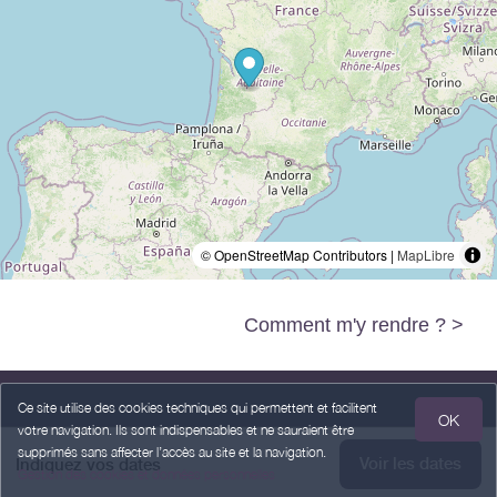
© OpenStreetMap Contributors |
MapLibre
Comment m'y rendre ? >
Ce site utilise des cookies techniques qui permettent et facilitent
OK
votre navigation. Ils sont indispensables et ne sauraient être
Mentions légales
Données Personnelles
Conditions Générales de Vente
supprimés sans affecter l’accès au site et la navigation.
Voir les dates
Indiquez vos dates
Gestion des cookies et données personnelles
Propulsé par
,
services destinés
aux hébergeurs et prestataires
weebnb
touristiques
,
en partenariat avec
Office de Tourisme Entre-Deux-Mers
.