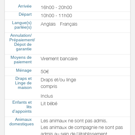
Arrivée
16h00 - 20h00
Départ
10h00 - 11h00
Langue(s)
Anglais
Français
parlée(s)
Annulation/
Prépaiement/
Dépot de
garantie
Moyens de
Virement bancaire
paiement
Ménage
50€
Draps et
Draps et/ou linge
Linge de
compris
maison
Inclus
Enfants et
Lit bébé
lits
d'appoints
Animaux
Les animaux ne sont pas admis.
domestiques
Les animaux de compagnie ne sont pas
admis au sein de l'établissement.